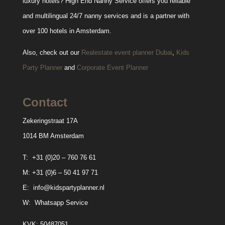
luxury hotels? High End Nanny Service offers you reliable
and multilingual 24/7 nanny services and is a partner with
over 100 hotels in Amsterdam.
Also, check out our
Realestate event planner Dubai
,
Kids
Party Planner
and
Corporate Event Planner
Contact
Zekeringstraat 17A
1014 BM Amsterdam
T:
+31 (0)20 – 760 76 61
M:
+31 (0)6 – 50 41 97 71
E:
info@kidspartyplanner.nl
W:
Whatsapp Service
KVK: 50487051