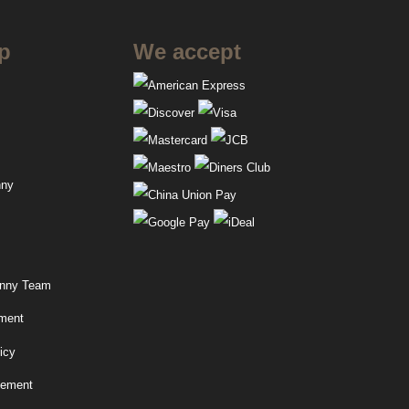
p
We accept
nny
anny Team
ment
icy
eement