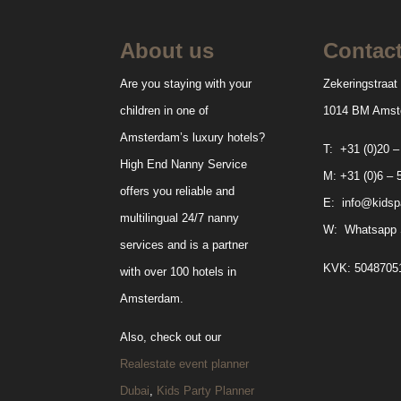
About us
Contac
Are you staying with your
Zekeringstraat
children in one of
1014 BM Amst
Amsterdam’s luxury hotels?
T:
+31 (0)20 –
High End Nanny Service
M:
+31 (0)6 – 
offers you reliable and
E:
info@kidspa
multilingual 24/7 nanny
W:
Whatsapp 
services and is a partner
KVK: 5048705
with over 100 hotels in
Amsterdam.
Also, check out our
Realestate event planner
Dubai
,
Kids Party Planner