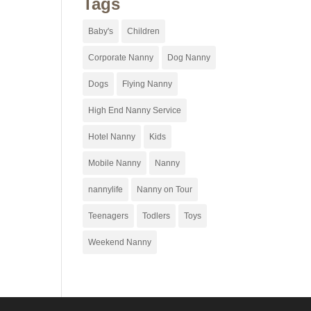
Tags
Baby's
Children
Corporate Nanny
Dog Nanny
Dogs
Flying Nanny
High End Nanny Service
Hotel Nanny
Kids
Mobile Nanny
Nanny
nannylife
Nanny on Tour
Teenagers
Todlers
Toys
Weekend Nanny