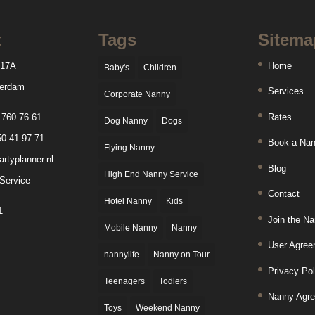
t
Tags
Sitema
 17A
Home
Baby's
Children
erdam
Services
Corporate Nanny
 760 76 61
Rates
Dog Nanny
Dogs
50 41 97 71
Book a Na
Flying Nanny
rtyplanner.nl
Blog
High End Nanny Service
Service
Contact
Hotel Nanny
Kids
1
Join the N
Mobile Nanny
Nanny
User Agree
nannylife
Nanny on Tour
Privacy Pol
Teenagers
Todlers
Nanny Agr
Toys
Weekend Nanny